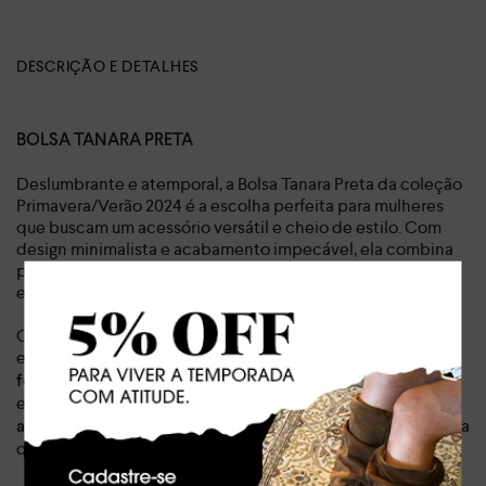
DESCRIÇÃO E DETALHES
BOLSA TANARA PRETA
Deslumbrante e atemporal, a Bolsa Tanara Preta da coleção
Primavera/Verão 2024 é a escolha perfeita para mulheres
que buscam um acessório versátil e cheio de estilo. Com
design minimalista e acabamento impecável, ela combina
perfeitamente com diversas ocasiões, do dia a dia a
eventos mais sofisticados.
Confeccionada em material sintético de alta qualidade,
essa bolsa possui
um amplo espaço interno com
, ideal para carregar seus itens
fechamento em zíper
essenciais com segurança e praticidade.
A alça longa e
permite que você utilize a bolsa da forma
ajustável de 67 cm
que preferir, seja como crossbody ou ombro.