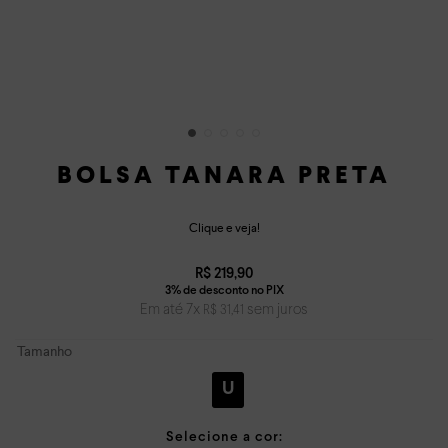
BOLSA TANARA PRETA
Clique e veja!
R$
219
,
90
Em até
7
x
sem juros
R$
31
,
41
Tamanho
U