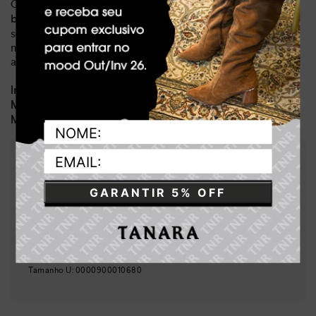
O detalhe que faz toda a diferença é
o charmoso
, que adiciona um toque de
barbicacho metalizado
sofisticação e elegância à peça. Perfeita para mulheres
modernas e que valorizam a qualidade, essa bolsa é o
acessório que faltava para completar seus looks.
Dia a dia, lazer
Indicado para:
Sintético
Material:
21 x 13 cm
Medidas:
:
Preto
Cor
:
TB3262-00001
Referência
GARANTIR 5% OFF
Brasil
País de origem:
Indústria Brasileira
—
NCM:
GTIN:
Tamanho
U
:
0000900010680