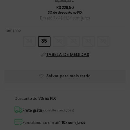
R$
249
,
90
R$
229
,
90
Em até
7
x
sem juros
R$
32
,
84
Tamanho
34
35
36
37
38
39
TABELA DE MEDIDAS
Desconto de
3% no PIX
Frete grátis
(consulte condições)
Parcelamento em até
10x sem juros