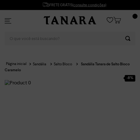
FRETE GRÁTIS
(consulte condições)
O que você está buscando?
Sandália
Salto Bloco
Sandália Tanara de Salto Bloco
Caramelo
-
8%