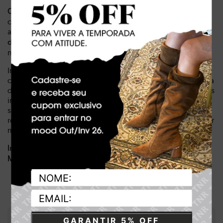
, você ganha alguns
Com um salto bloco de 7,5 cm
centímetros a mais de altura sem abrir mão da estabilidade
ao caminhar. O design moderno,
com bico quadrado e
, adiciona um toque de sofisticação e
detalhes metalizados
modernidade, te deixando pronta para qualquer ocasião.
Imagine-se desfilando com essa sandália em um encontro
com as amigas, em um jantar especial ou até mesmo no dia a
dia. A versatilidade da sandália Tanara te permite criar looks
incríveis e cheios de personalidade. Além disso, o material
sintético de alta qualidade garante durabilidade e
resistência, para que você possa aproveitar sua sandália por
muito tempo.
Dia a dia, lazer
Indicado para:
Sintético
Material:
GARANTIR 5% OFF