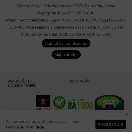
Endereço: Av. 15 de Novembro, 3667– Bairro Piá – Nova
Petrópolis/RS – CEP: 95150-000
Atendimento telefônico Loja Virtual: (54) 3281-8070 / Loja Física (54)
3281-8090 (de segunda a quinta-feira das 07:20 às 11:50 e 13:00 às
17:30; sexta-feira das 07:20 às 11:50 e 13:00 às 16:30)
Central de atendimento
Mapa do site
AVALIAÇÃO DOS
REPUTAÇÃO
CONSUMIDORES
x
Ao usar nosso site, você concorda com nossa
PROSSEGUIR
Política de Privacidade
.
DADOS
PLATAFORMA
CRIPTOGRAFADOS