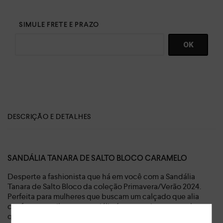
DESCRIÇÃO E DETALHES
SANDÁLIA TANARA DE SALTO BLOCO CARAMELO
Desperte a fashionista que há em você com a Sandália
Tanara de Salto Bloco da coleção Primavera/Verão 2024.
Perfeita para mulheres que buscam um calçado que alia
conforto e estilo, essa sandália é a peça chave para elevar
qualquer look e está disponível na cor caramelo.