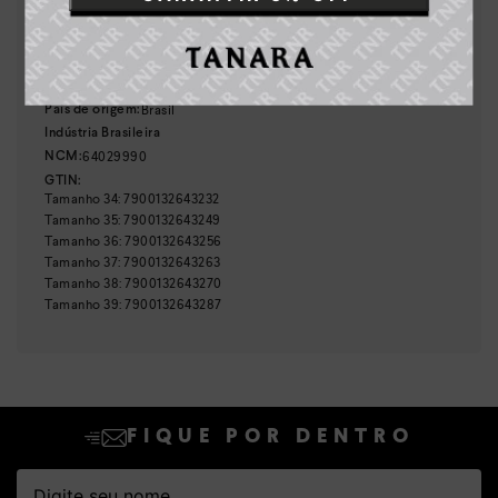
:
7,50 cm
Altura do salto
:
Caramelo
Cor
:
T8664-00002
Referência
Brasil
País de origem:
Indústria Brasileira
64029990
NCM:
GTIN:
Tamanho
34
:
7900132643232
Tamanho
35
:
7900132643249
Tamanho
36
:
7900132643256
Tamanho
37
:
7900132643263
Tamanho
38
:
7900132643270
Tamanho
39
:
7900132643287
FIQUE POR DENTRO