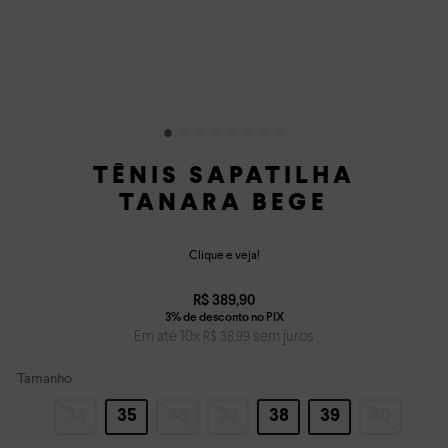
TÊNIS SAPATILHA
TANARA BEGE
Clique e veja!
R$
389
,
90
Em até
10
x
sem juros
R$
38
,
99
Tamanho
34
35
36
37
38
39
40