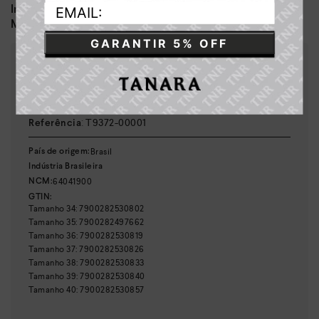
Dia a dia, lazer
Indicado para:
Sintético, couro e tecido
Material:
GARANTIR 5% OFF
:
1,00 cm
Altura do salto
:
5,60 cm
Altura da sola
:
Bege
Cor
:
T9372-00001
Referência
Brasil
País de origem:
Indústria Brasileira
64041900
NCM:
GTIN:
Tamanho
34
:
7900282530802
Tamanho
35
:
7900282497662
Tamanho
36
:
7900282530819
Tamanho
37
:
7900282530826
Tamanho
38
:
7900282530833
Tamanho
39
:
7900282530840
Tamanho
40
:
7900282530857