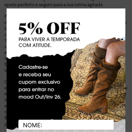
ajuste perfeito e seguro para a sua rotina agitada.
Priorize seu conforto sem abrir mão da tendência!
A sola
, além de adicionar um toque
robusta, com 5,60 cm de altura
fashion ao seu look, proporciona uma pisada mais estável e
confortável. Perfeito para o dia a dia e momentos de lazer, o
Tênis Tanara Bege é o seu aliado versátil para transitar entre
compromissos urbanos e encontros casuais com facilidade
e elegância. Este é o investimento que eleva
instantaneamente qualquer produção, transformando o
básico em memorável. Sinta a diferença de um calçado que
une performance e glamour em um só par.
Garanta agora o seu Tênis Sapatilha Tanara Bege e
experimente a liberdade de um estilo de vida mais prático e
estiloso! Este
que otimiza suas escolhas
é o calçado curinga
diárias, permitindo que você se sinta confiante e poderosa
em todas as ocasiões. Compre online e aproveite a
qualidade e o design inovador da Tanara.
O peso ideal de
atesta sua estrutura, pensada para o uso
0,879 kg
prolongado.