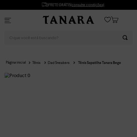
FRETE GRÁTIS
(consulte condições)
O que você está buscando?
Tênis
Dad Sneakers
Tênis Sapatilha Tanara Bege