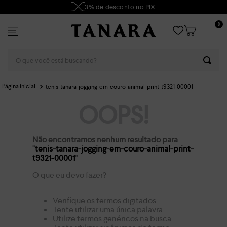
3% de desconto no PIX
0
O que você está buscando?
tenis-tanara-jogging-em-couro-animal-print-t9321-00001
OOPS!
Não encontramos nenhum resultado para
"
tenis-tanara-jogging-em-couro-animal-print-
t9321-00001
"
O que eu devo fazer?
Verifique os termos digitados.
Tente utilizar uma única palavra.
Utilize termos genéricos na busca.