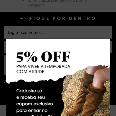
Tente utilizar sinônimos do termo
desejado.
FIQUE POR DENTRO
Ao clicar em ASSINAR declaro que concordo em receber novidades
e promoções da Dakota e suas marcas.
Confira nossa
Política de privacidade
ASSINAR