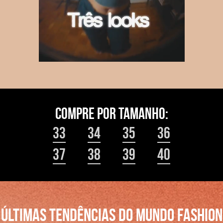
33
34
35
36
37
38
39
40
ÚLTIMAS TENDÊNCIAS DO MUNDO FASHION