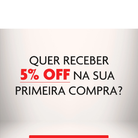
R$
399
,
90
R$
499
,
90
R$
39
,
99
Em até
10
x
sem juros