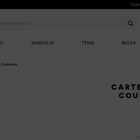
Club
 está buscando?
TO
SANDÁLIA
TÊNIS
BOLSA
o Caramelo
CART
COU
E