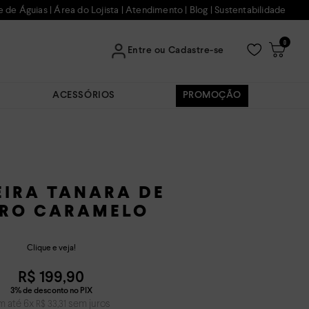
e de Águias
|
Área do Lojista
|
Atendimento
|
Blog
|
Sustentabilidade
0
Entre ou Cadastre-se
ACESSÓRIOS
PROMOÇÃO
EIRA TANARA DE
RO CARAMELO
Clique e veja!
R$
199
,
90
m até
6
x
sem juros
R$
33
,
31