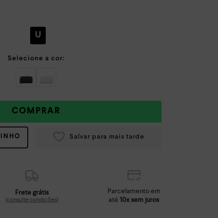
U
COMPRAR
RINHO
Parcelamento em
Frete grátis
até
10x sem juros
(consulte condições)