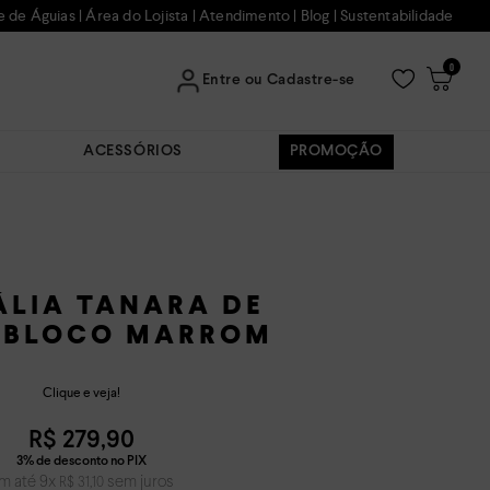
e de Águias
|
Área do Lojista
|
Atendimento
|
Blog
|
Sustentabilidade
0
Entre ou Cadastre-se
ACESSÓRIOS
PROMOÇÃO
LIA TANARA DE
 BLOCO MARROM
Clique e veja!
R$
279
,
90
m até
9
x
sem juros
R$
31
,
10