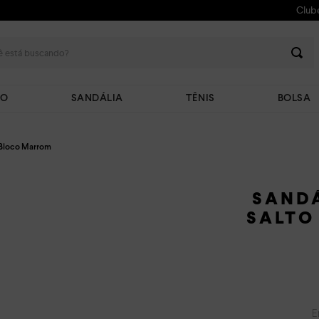
Club
 está buscando?
TO
SANDÁLIA
TÊNIS
BOLSA
o Bloco Marrom
SANDÁ
SALTO
E