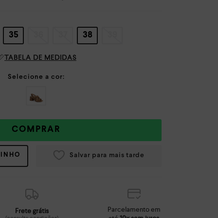
35
36
37
38
39
TABELA DE MEDIDAS
COMPRAR
RINHO
Parcelamento em
Frete grátis
até
10x sem juros