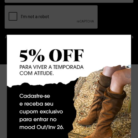
Ao clicar em ASSINAR declaro que concordo em receber novidades
e promoções da Dakota e suas marcas.
Confira nossa
Política de privacidade
ASSINAR
Atendimento
A empresa
Condições gerais de compra
Política de privacidade
Troca e Devolução
Vale Presente
Clube de Águias
Sustentabilidade