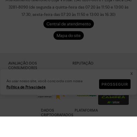
3281-8090 (de segunda a quinta-feira das 07:20 às 11:50 e 13:00 às
17:30; sexta-feira das 07:20 às 11:50 e 13:00 às 16:30)
Central de atendimento
Mapa do site
AVALIAÇÃO DOS
REPUTAÇÃO
CONSUMIDORES
x
Ao usar nosso site, você concorda com nossa
PROSSEGUIR
Política de Privacidade
.
DADOS
PLATAFORMA
CRIPTOGRAFADOS