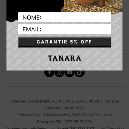
GARANTIR 5% OFF
Criações Dakota LTDA. – CNPJ: 94.266.947.0005-16 / Inscrição
Estadual: 084/0014791
Endereço: Av. 15 de Novembro, 3667– Bairro Piá – Nova
Petrópolis/RS – CEP: 95150-000
Atendimento telefônico Loja Virtual: (54) 3281-8070 / Loja Física (54)