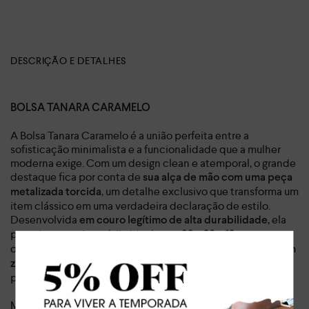
DESCRIÇÃO E DETALHES
BOLSA TANARA CARAMELO
A Bolsa Tanara Caramelo é a união perfeita entre a
sofisticação minimalista e a funcionalidade que a mulher
moderna exige. Com um design clean e atemporal, o grande
destaque fica por conta de
sua alça de mão com uma peça
, um detalhe exclusivo que transforma um
metalizada torcida
item clássico em uma verdadeira declaração de estilo.
Desenvolvida
, ela
em couro legítimo de alta durabilidade
possui o tamanho médio ideal,
,
com 33 x 20 x 12 cm
oferecendo
um amplo espaço interno com fechamento em
para manter seus
zíper e uma divisória estratégica
pertences sempre organizados e seguros.
Mais do que um acessório, esta bolsa de couro caramelo foi