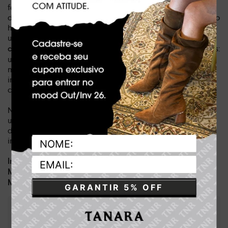
feita para acompanhar o ritmo do seu estilo de vida
dinâmico, transitando com perfeição do look de trabalho ao
happy hour ou ao lazer de fim de semana. A versatilidade se
une à praticidade graças à
sua alça longa removível com 65
, permitindo que você mude o visual num piscar de olhos:
cm
use-a a tiracolo para um dia a dia mais prático ou leve-a na
mão para um toque extra de elegância. É o investimento
inteligente para quem não abre mão de sofisticação e
conforto em qualquer ocasião.
Não perca a chance de elevar suas produções diárias com
um toque de exclusividade. Unindo a nobreza do couro ao
design contemporâneo, a bolsa Tanara é o acessório
indispensável que faltava no seu closet.
Dia a dia e lazer
Indicado para:
Couro
Material:
33 x 20 x 12 cm
Medidas da bolsa:
GARANTIR 5% OFF
:
Caramelo
Cor