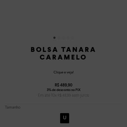
BOLSA TANARA
CARAMELO
Clique e veja!
R$
489
,
90
Em até
10
x
sem juros
R$
48
,
99
Tamanho
U