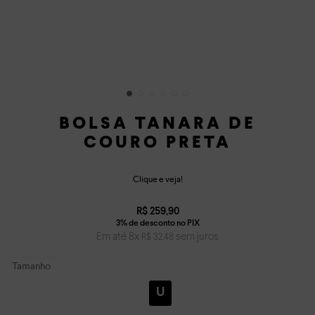
BOLSA TANARA DE
COURO PRETA
Clique e veja!
R$
259
,
90
Em até
8
x
sem juros
R$
32
,
48
Tamanho
U