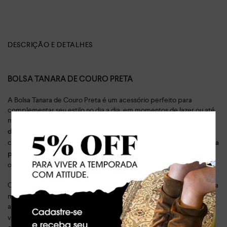
DESCRIÇÃO E DETALHES
BOLSA TANARA DE COURO PRETA
A Bolsa Tanara de Couro Preta é um acessório perfeito para
complementar seu estilo no dia a dia, em momentos de lazer ou até
mesmo em uma balada. Com
um amplo espaço interno revestido
, você pode carregar todos os seus itens essenciais com
de tecido
conforto e segurança. Além disso,
o fechamento em zíper com uma
mantém seus pertences
pequena separação interna com zíper
organizados e fáceis de encontrar.
O
da bolsa conta com o pin da marca
design elegante e minimalista
metalizado e a textura que remete ao matelassê - elegante e
atemporal. A
permite que você use a bolsa de
alça longa ajustável
várias maneiras, como transversal, no ombro ou na mão. Feita de