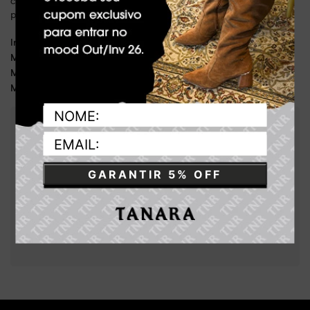
couro de alta qualidade, essa bolsa é um investimento sofisticado
para o seu guarda-roupa.
Dia a a dia, lazer, balada
Indicado para:
Couro
Material:
20 x 14 x 5,5 cm
Medida da bolsa:
65 cm
Medida da alça:
:
Preto
Cor
:
TB2136-00005
Referência
GARANTIR 5% OFF
Brasil
País de origem:
Indústria Brasileira
42022100
NCM:
GTIN:
Tamanho
U
:
0000900012769