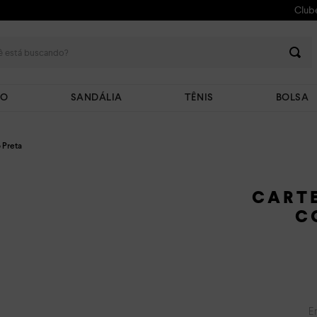
Club
 está buscando?
TO
SANDÁLIA
TÊNIS
BOLSA
 Preta
CART
C
E