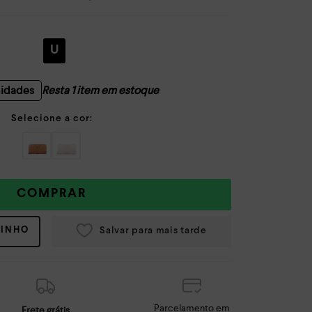
U
nidades
Resta 1 item em estoque
COMPRAR
RINHO
Parcelamento em
Frete grátis