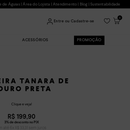
e de Águias
|
Área do Lojista
|
Atendimento
|
Blog
|
Sustentabilidade
0
Entre ou Cadastre-se
ACESSÓRIOS
PROMOÇÃO
EIRA TANARA DE
OURO PRETA
Clique e veja!
R$
199
,
90
m até
6
x
sem juros
R$
33
,
31