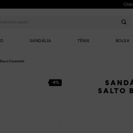
Club
 está buscando?
TO
SANDÁLIA
TÊNIS
BOLSA
o Bloco Caramelo
SANDÁ
-
8%
SALTO 