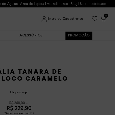
e de Águias
|
Área do Lojista
|
Atendimento
|
Blog
|
Sustentabilidade
0
Entre ou Cadastre-se
ACESSÓRIOS
PROMOÇÃO
LIA TANARA DE
BLOCO CARAMELO
Clique e veja!
R$
249
,
90
R$
229
,
90