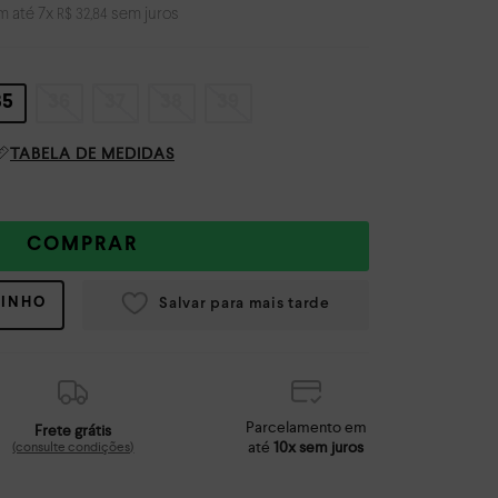
m até
7
x
sem juros
R$
32
,
84
35
36
37
38
39
TABELA DE MEDIDAS
COMPRAR
RINHO
Parcelamento em
Frete grátis
até
10x sem juros
(consulte condições)