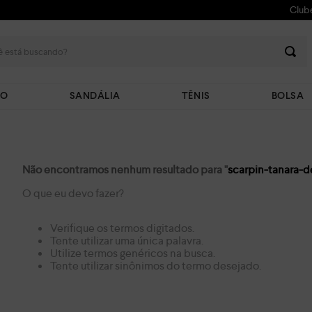
Club
 está buscando?
TO
SANDÁLIA
TÊNIS
BOLSA
Não encontramos nenhum resultado para "
scarpin-tanara-d
O que eu devo fazer?
Verifique os termos digitados.
Tente utilizar uma única palavra.
Utilize termos genéricos na busca.
Tente utilizar sinônimos do termo desejado.