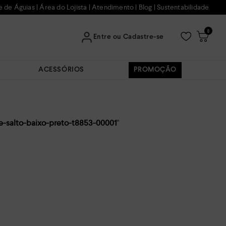
e de Águias
|
Área do Lojista
|
Atendimento
|
Blog
|
Sustentabilidade
0
Entre ou Cadastre-se
ACESSÓRIOS
PROMOÇÃO
e-salto-baixo-preto-t8853-00001
"