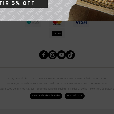
IR 5% OFF
Criações Dakota LTDA. – CNPJ: 94.266.947.0005-16 / Inscrição Estadual: 084/0014791
Endereço: Av. 15 de Novembro, 3667– Bairro Piá – Nova Petrópolis/RS – CEP: 95150-000
81-8070 / Loja Física (54) 3281-8090 (de segunda a quinta-feira das 07:20 às 11:50 e 13:00 às 17:30; sex
Central de atendimento
Mapa do site