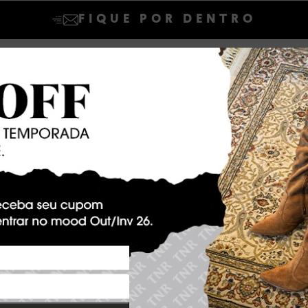
FIQUE POR DENTRO
SINAR declaro que concordo em receber novidades e promoções da Dakot
Confira nossa
Política de privacidade
ASSINAR
 compra
Política de privacidade
Troca e Devolução
V