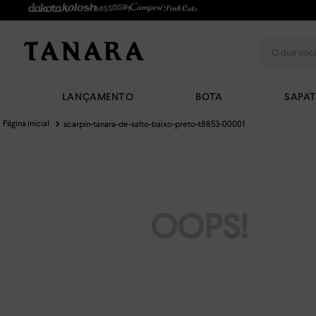
O que você
LANÇAMENTO
BOTA
SAPA
scarpin-tanara-de-salto-baixo-preto-t8853-00001
OOPS!