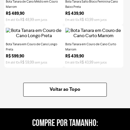
Bota Tanara de Cano Médio em Couro
Bota Tanara Salto Bloco Feminina Cano
Marrom
Baixo Preta
R$
489
,
90
R$
439
,
90
R$
48
,
99
R$
43
,
99
Em até
10
x
sem juros
Em até
10
x
sem juros
Bota Tanara em Couro de Cano Longo
Bota Tanara em Couro de Cano Curto
Preta
Marrom
R$
599
,
90
R$
439
,
90
R$
59
,
99
R$
43
,
99
Em até
10
x
sem juros
Em até
10
x
sem juros
Voltar ao Topo