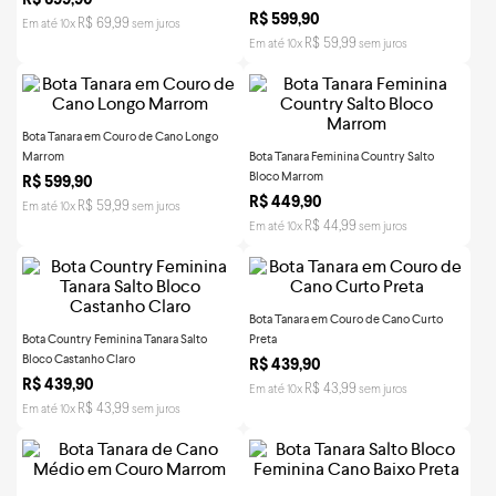
R$
599
,
90
R$
69
,
99
Em até
10
x
sem juros
R$
59
,
99
Em até
10
x
sem juros
Bota Tanara em Couro de Cano Longo
Marrom
Bota Tanara Feminina Country Salto
Bloco Marrom
R$
599
,
90
R$
449
,
90
R$
59
,
99
Em até
10
x
sem juros
R$
44
,
99
Em até
10
x
sem juros
Bota Tanara em Couro de Cano Curto
Bota Country Feminina Tanara Salto
Preta
Bloco Castanho Claro
R$
439
,
90
R$
439
,
90
R$
43
,
99
Em até
10
x
sem juros
R$
43
,
99
Em até
10
x
sem juros