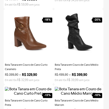
R$
34
,
99
Em até
10
x
sem juros
R$
59
,
99
Em até
10
x
sem juros
-
18%
-
20%
Bota Tanara em Couro de Cano Curto
Bota Tanara em Couro de Cano Médio
Caramelo
Preta
R$
329
,
90
R$
399
,
90
R$
399
,
90
R$
499
,
90
R$
32
,
99
R$
39
,
99
Em até
10
x
sem juros
Em até
10
x
sem juros
-
13%
-
10%
Bota Tanara em Couro de Cano Curto
Bota Tanara em Couro de Cano Médio
Preta
Marrom