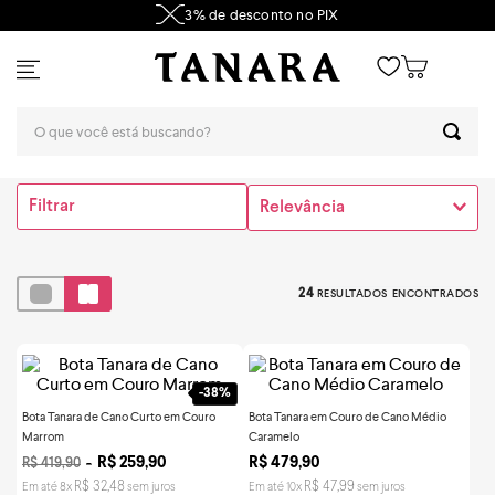
3% de desconto no PIX
Filtrar
Relevância
24
-
38%
Bota Tanara de Cano Curto em Couro
Bota Tanara em Couro de Cano Médio
Marrom
Caramelo
R$
259
,
90
R$
479
,
90
R$
419
,
90
R$
32
,
48
R$
47
,
99
Em até
8
x
sem juros
Em até
10
x
sem juros