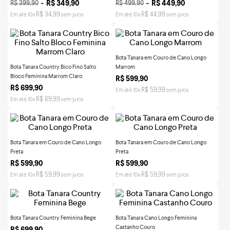
R$
349
,
90
R$
449
,
90
R$
399
,
90
R$
499
,
90
R$
34
,
99
R$
44
,
99
Em até
10
x
sem juros
Em até
10
x
sem juros
Bota Tanara em Couro de Cano Longo
Bota Tanara Country Bico Fino Salto
Marrom
Bloco Feminina Marrom Claro
R$
599
,
90
R$
699
,
90
R$
59
,
99
Em até
10
x
sem juros
R$
69
,
99
Em até
10
x
sem juros
Bota Tanara em Couro de Cano Longo
Bota Tanara em Couro de Cano Longo
Preta
Preta
R$
599
,
90
R$
599
,
90
R$
59
,
99
R$
59
,
99
Em até
10
x
sem juros
Em até
10
x
sem juros
Bota Tanara Country Feminina Bege
Bota Tanara Cano Longo Feminina
Castanho Couro
R$
699
,
90