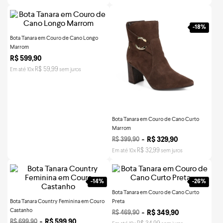
-
18%
Bota Tanara em Couro de Cano Longo
Marrom
R$
599
,
90
R$
59
,
99
Em até
10
x
sem juros
Bota Tanara em Couro de Cano Curto
Marrom
R$
329
,
90
R$
399
,
90
R$
32
,
99
Em até
10
x
sem juros
-
14%
-
26%
Bota Tanara em Couro de Cano Curto
Bota Tanara Country Feminina em Couro
Preta
Castanho
R$
349
,
90
R$
469
,
90
R$
599
,
90
R$
699
,
90